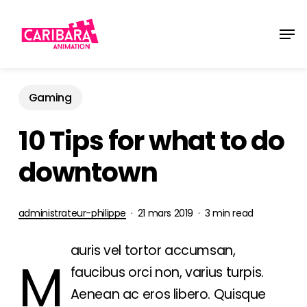
Skip
Men
to
main
content
Gaming
10 Tips for what to do
downtown
administrateur-philippe
21 mars 2019
3 min read
auris vel tortor accumsan,
M
faucibus orci non, varius turpis.
Aenean ac eros libero. Quisque