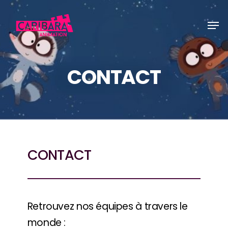
Skip
Men
to
main
content
CONTACT
CONTACT
Retrouvez nos équipes à travers le
monde :