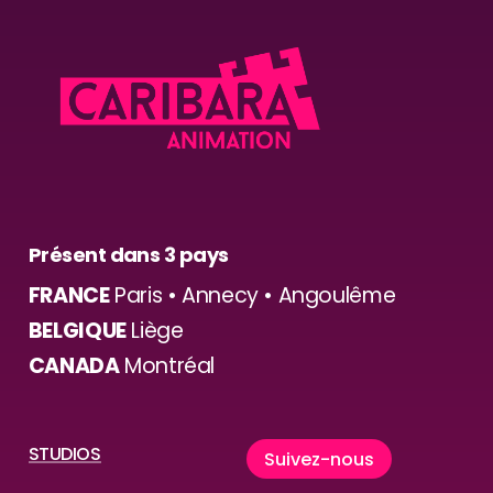
Présent dans 3 pays
FRANCE
Paris • Annecy • Angoulême
BELGIQUE
Liège
CANADA
Montréal
STUDIOS
S
u
i
v
e
z
-
n
o
u
s