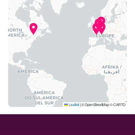
Leaflet
|
© OpenStreetMap © CARTO