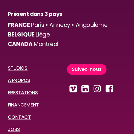
Présent dans 3 pays
FRANCE
Paris • Annecy • Angoulême
BELGIQUE
Liège
CANADA
Montréal
STUDIOS
S
u
i
v
e
z
-
n
o
u
s
A PROPOS
PRESTATIONS
FINANCEMENT
CONTACT
JOBS