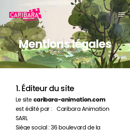
Skip
Men
to
main
content
Mentions légales
1. Éditeur du site
Le site
caribara-animation.com
est édité par : Caribara Animation
SARL
Siège social : 36 boulevard de la