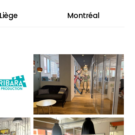
Liège
Montréal
-
ANI3
ANI2