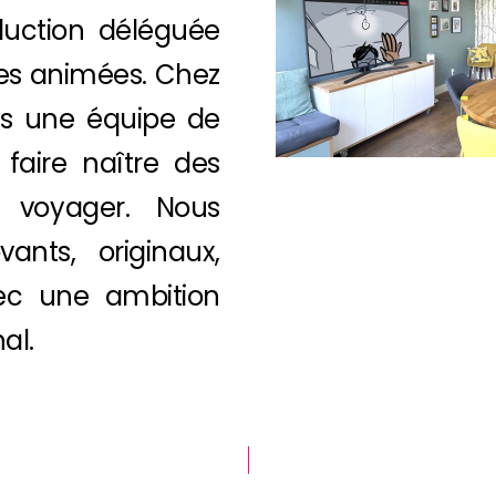
duction déléguée
ies animées. Chez
s une équipe de
 faire naître des
t voyager. Nous
nts, originaux,
ec une ambition
al.