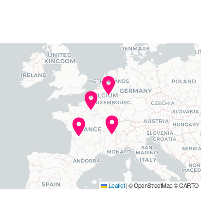
Leaflet
|
© OpenStreetMap © CARTO