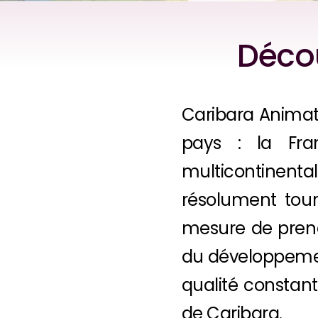
Décou
Caribara Animat
pays : la Fra
multicontinenta
résolument tour
mesure de prend
du développemen
qualité constant
de Caribara.