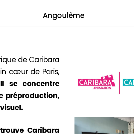
Angoulême
ANI
orique de Caribara
CAP
ein cœur de Paris,
.
Il se concentre
de préproduction,
isuel.
ANI1
trouve Caribara