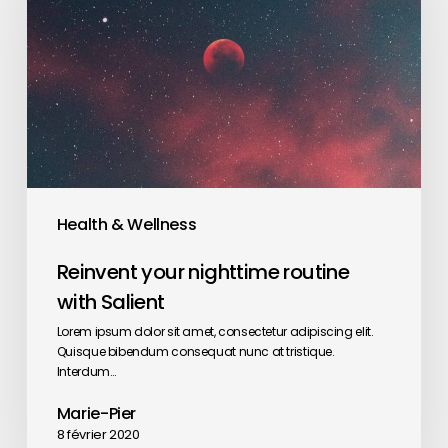
nighttime
routine
with
Salient
Health & Wellness
Reinvent your nighttime routine
with Salient
Lorem ipsum dolor sit amet, consectetur adipiscing elit.
Quisque bibendum consequat nunc at tristique.
Interdum…
Marie-Pier
8 février 2020