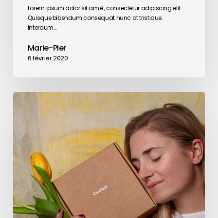
Lorem ipsum dolor sit amet, consectetur adipiscing elit.
Quisque bibendum consequat nunc at tristique.
Interdum…
Marie-Pier
6 février 2020
Skincare
product
lineup
for
2020