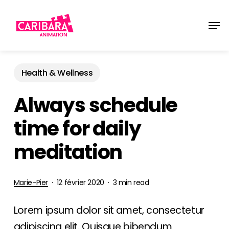
Skip
Men
to
main
content
Health & Wellness
Always schedule
time for daily
meditation
Marie-Pier
12 février 2020
3 min read
Lorem ipsum dolor sit amet, consectetur
adipiscing elit. Quisque bibendum