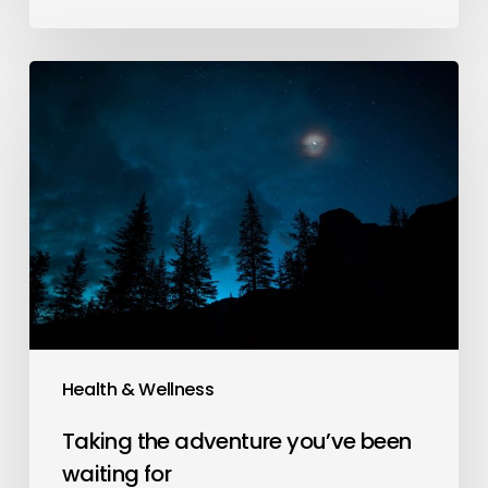
Taking
the
adventure
you’ve
been
waiting
for
Health & Wellness
Taking the adventure you’ve been
waiting for