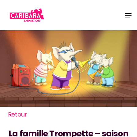
Skip
Men
to
main
content
Retour
La famille Trompette – saison