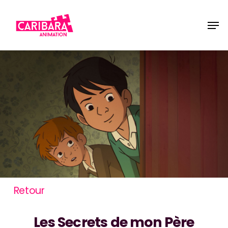
Skip
Men
to
main
content
Retour
Les Secrets de mon Père