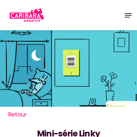
Skip
Men
to
main
content
Retour
Mini-série Linky