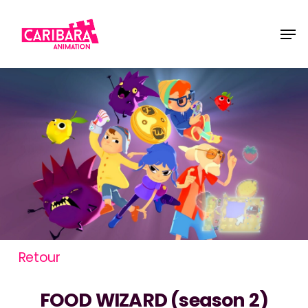
Skip
Men
to
main
content
Retour
FOOD WIZARD (season 2)