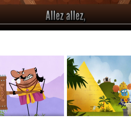
_6
1001MA_1