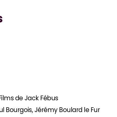
s
0
Films de Jack Fébus
l Bourgois, Jérémy Boulard le Fur