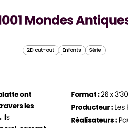
1001 Mondes Antique
2D cut-out
Enfants
Série
blatte ont
Format :
26 x 3’3
ravers les
Producteur :
Les 
.
Ils
Réalisateurs :
Pau