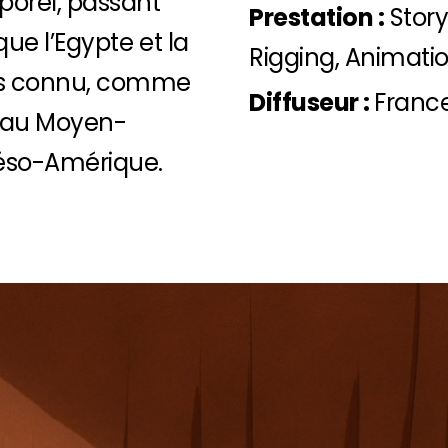
orel, passant
Prestation :
Story
que l’Egypte et la
Rigging, Animati
ns connu, comme
Diffuseur :
France
, au Moyen-
Méso-Amérique.