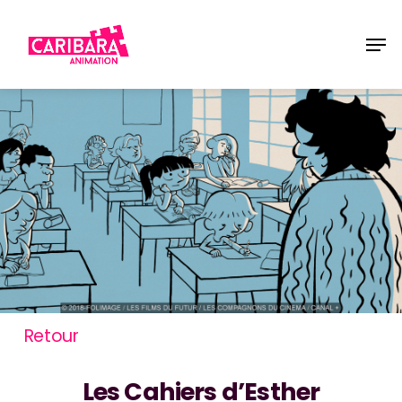
Skip
Men
to
main
content
Retour
Les Cahiers d’Esther